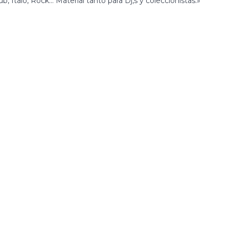
, Italo, Rock… Material tanto para Dj,s y coleccionistas.»