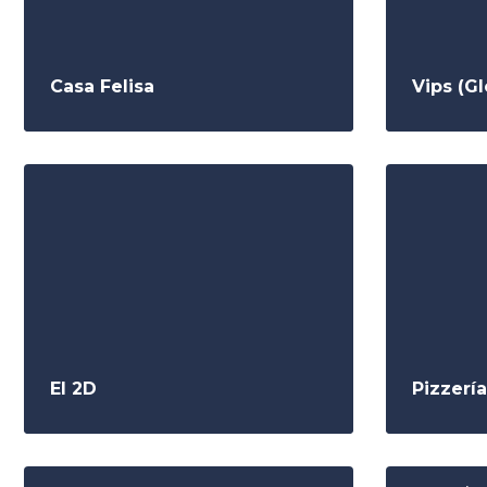
Casa Felisa
Vips (G
El 2D
Pizzerí