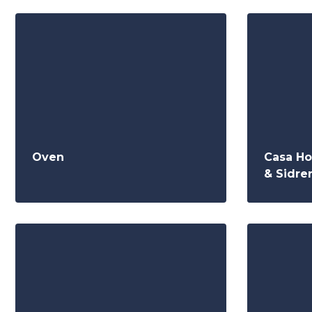
Oven
Casa Ho
& Sidrer