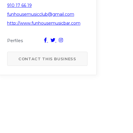
910 17 66 19
funhousemusicclub@gmail.com
http://www.funhousemusicbar.com
CONTACT THIS BUSINESS