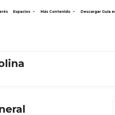
terés
Espacios
Más Contenido
Descargar Guía 
olina
neral