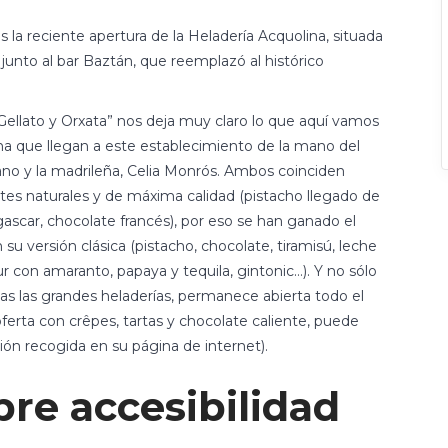
s la reciente apertura de la Heladería Acquolina, situada
junto al bar Baztán, que reemplazó al histórico
“Gellato y Orxata” nos deja muy claro lo que aquí vamos
ana que llegan a este establecimiento de la mano del
no y la madrileña, Celia Monrós. Ambos coinciden
es naturales y de máxima calidad (pistacho llegado de
agascar, chocolate francés), por eso se han ganado el
su versión clásica (pistacho, chocolate, tiramisú, leche
con amaranto, papaya y tequila, gintonic…). Y no sólo
as las grandes heladerías, permanece abierta todo el
ferta con crêpes, tartas y chocolate caliente, puede
ión recogida en su página de internet).
re accesibilidad