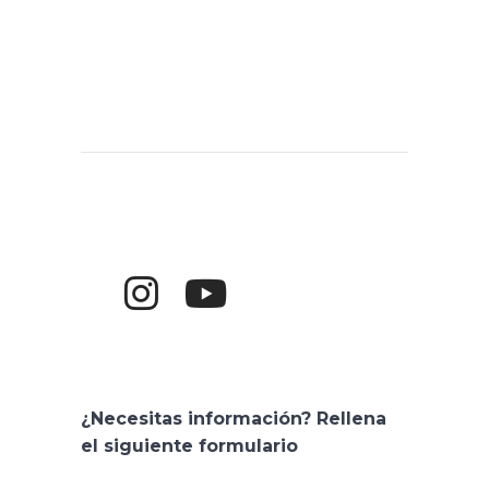
By
A. Godoy
¿Necesitas información? Rellena
el siguiente formulario